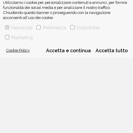
Utilizziamo i cookie per personalizzare contenuti e annunci, per fornire
funzionalità dei social media e per analizzare il nostro traffico.
Chiudendo questo banner o proseguendo con la navigazione
acconsenti all'uso dei cookie.
ISCRIVITI ALLA NEWSLETTER
Necessari
Preferenze
Statistiche
Marketing
Cookie Policy
Accetta e continua
Accetta tutto
VIA GHERARDINI 10 - 20145 MILANO
E-MAIL:
INFO@PONTEALLEGRAZIE.IT
TELEFONO
0234597626
- FAX
0234597206
ADRIANO SALANI EDITORE S.R.L.
P. IVA
12630510159
CHI SIAMO
CONTATTI