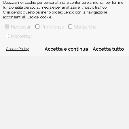
Utilizziamo i cookie per personalizzare contenuti e annunci, per fornire
funzionalità dei social media e per analizzare il nostro traffico.
Chiudendo questo banner o proseguendo con la navigazione
acconsenti all'uso dei cookie.
ISCRIVITI ALLA NEWSLETTER
Necessari
Preferenze
Statistiche
Marketing
Cookie Policy
Accetta e continua
Accetta tutto
VIA GHERARDINI 10 - 20145 MILANO
E-MAIL:
INFO@PONTEALLEGRAZIE.IT
TELEFONO
0234597626
- FAX
0234597206
ADRIANO SALANI EDITORE S.R.L.
P. IVA
12630510159
CHI SIAMO
CONTATTI