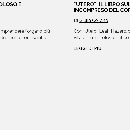
COLOSO E
“UTERO”: IL LIBRO S
INCOMPRESO DEL CO
Di
Giulia Ceirano
omprendere l'organo più
Con "Utero" Leah Hazard c
ei meno conosciuti e...
vitale e miracoloso del c
LEGGI DI PIÙ