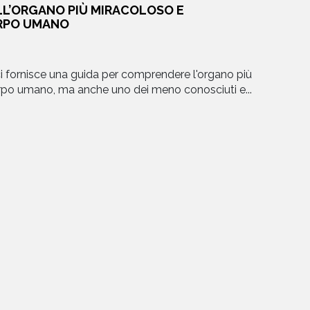
ULL’ORGANO PIÙ MIRACOLOSO E
EVENTI
RPO UMANO
NEWS
i fornisce una guida per comprendere l'organo più
orpo umano, ma anche uno dei meno conosciuti e...
CONTATTI