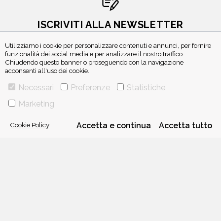
ISCRIVITI ALLA NEWSLETTER
Utilizziamo i cookie per personalizzare contenuti e annunci, per fornire
funzionalità dei social media e per analizzare il nostro traffico.
Chiudendo questo banner o proseguendo con la navigazione
acconsenti all'uso dei cookie.
Necessari
Preferenze
Statistiche
Marketing
VIA GHERARDINI 10 - 20145 MILANO
Cookie Policy
Accetta e continua
Accetta tutto
E-MAIL:
INFO@PONTEALLEGRAZIE.IT
TELEFONO
0234597626
- FAX
0234597206
ADRIANO SALANI EDITORE S.R.L.
P. IVA
12630510159
CHI SIAMO
CONTATTI