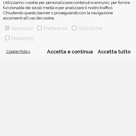
Utilizziamo i cookie per personalizzare contenuti e annunci, per fornire
funzionalità dei social media e per analizzare il nostro traffico.
Chiudendo questo banner o proseguendo con la navigazione
acconsenti all'uso dei cookie.
ISCRIVITI ALLA NEWSLETTER
Necessari
Preferenze
Statistiche
Marketing
Cookie Policy
Accetta e continua
Accetta tutto
VIA GHERARDINI 10 - 20145 MILANO
E-MAIL:
INFO@PONTEALLEGRAZIE.IT
TELEFONO
0234597626
- FAX
0234597206
ADRIANO SALANI EDITORE S.R.L.
P. IVA
12630510159
CHI SIAMO
CONTATTI