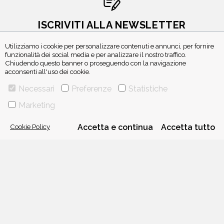
ISCRIVITI ALLA NEWSLETTER
Utilizziamo i cookie per personalizzare contenuti e annunci, per fornire
funzionalità dei social media e per analizzare il nostro traffico.
Chiudendo questo banner o proseguendo con la navigazione
acconsenti all'uso dei cookie.
Necessari
Preferenze
Statistiche
Marketing
VIA GHERARDINI 10 - 20145 MILANO
Cookie Policy
Accetta e continua
Accetta tutto
E-MAIL:
INFO@PONTEALLEGRAZIE.IT
TELEFONO
0234597626
- FAX
0234597206
ADRIANO SALANI EDITORE S.R.L.
P. IVA
12630510159
CHI SIAMO
CONTATTI