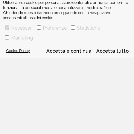
Utilizziamo i cookie per personalizzare contenuti e annunci, per fornire
funzionalità dei social media e per analizzare il nostro traffico.
Chiudendo questo banner o proseguendo con la navigazione
acconsenti all'uso dei cookie.
ISCRIVITI ALLA NEWSLETTER
Necessari
Preferenze
Statistiche
Marketing
Cookie Policy
Accetta e continua
Accetta tutto
VIA GHERARDINI 10 - 20145 MILANO
E-MAIL:
INFO@PONTEALLEGRAZIE.IT
TELEFONO
0234597626
- FAX
0234597206
ADRIANO SALANI EDITORE S.R.L.
P. IVA
12630510159
CHI SIAMO
CONTATTI