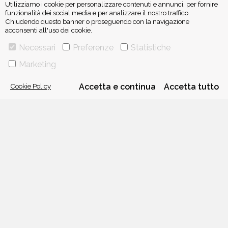
Utilizziamo i cookie per personalizzare contenuti e annunci, per fornire
funzionalità dei social media e per analizzare il nostro traffico.
Chiudendo questo banner o proseguendo con la navigazione
acconsenti all'uso dei cookie.
ISCRIVITI ALLA NEWSLETTER
Necessari
Preferenze
Statistiche
Marketing
Cookie Policy
Accetta e continua
Accetta tutto
VIA GHERARDINI 10 - 20145 MILANO
E-MAIL:
INFO@PONTEALLEGRAZIE.IT
TELEFONO
0234597626
- FAX
0234597206
ADRIANO SALANI EDITORE S.R.L.
P. IVA
12630510159
CHI SIAMO
CONTATTI