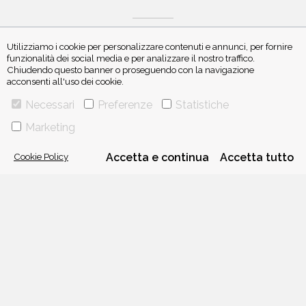
Utilizziamo i cookie per personalizzare contenuti e annunci, per fornire
funzionalità dei social media e per analizzare il nostro traffico.
Chiudendo questo banner o proseguendo con la navigazione
ISCRIVITI ALLA NEWSLETTER
acconsenti all'uso dei cookie.
Necessari
Preferenze
Statistiche
Marketing
Cookie Policy
Accetta e continua
Accetta tutto
VIA GHERARDINI 10 - 20145 MILANO
E-MAIL:
INFO@PONTEALLEGRAZIE.IT
TELEFONO
0234597626
- FAX
0234597206
ADRIANO SALANI EDITORE S.R.L.
P. IVA
12630510159