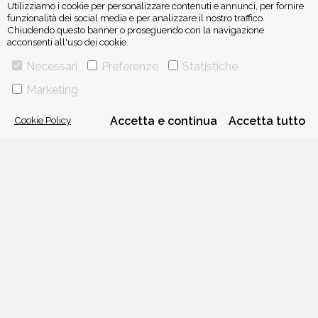
Utilizziamo i cookie per personalizzare contenuti e annunci, per fornire
funzionalità dei social media e per analizzare il nostro traffico.
Chiudendo questo banner o proseguendo con la navigazione
acconsenti all'uso dei cookie.
ISCRIVITI ALLA NEWSLETTER
Necessari
Preferenze
Statistiche
Marketing
Cookie Policy
Accetta e continua
Accetta tutto
VIA GHERARDINI 10 - 20145 MILANO
E-MAIL:
INFO@PONTEALLEGRAZIE.IT
TELEFONO
0234597626
- FAX
0234597206
ADRIANO SALANI EDITORE S.R.L.
P. IVA
12630510159
CHI SIAMO
CONTATTI