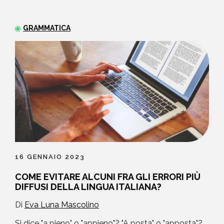
NEWS
GRAMMATICA
CONTATTI
16 GENNAIO 2023
COME EVITARE ALCUNI FRA GLI ERRORI PIÙ
DIFFUSI DELLA LINGUA ITALIANA?
Di
Eva Luna Mascolino
Si dice "a pieno" o "appieno"? "A posta" o "apposta"?