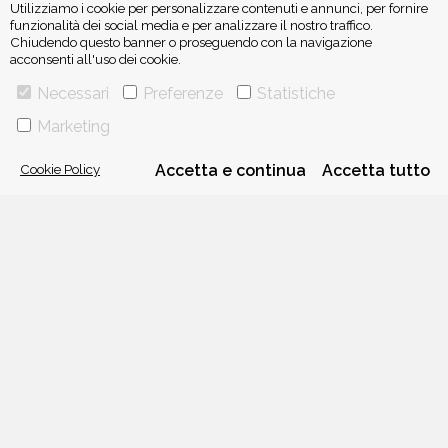
Utilizziamo i cookie per personalizzare contenuti e annunci, per fornire
funzionalità dei social media e per analizzare il nostro traffico.
Chiudendo questo banner o proseguendo con la navigazione
acconsenti all'uso dei cookie.
ISCRIVITI ALLA NEWSLETTER
Necessari
Preferenze
Statistiche
Marketing
Cookie Policy
Accetta e continua
Accetta tutto
VIA GHERARDINI 10 - 20145 MILANO
E-MAIL:
INFO@PONTEALLEGRAZIE.IT
TELEFONO
0234597626
- FAX
0234597206
ADRIANO SALANI EDITORE S.R.L.
P. IVA
12630510159
CHI SIAMO
CONTATTI