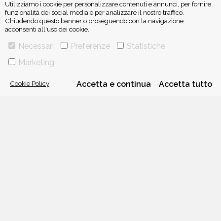
Utilizziamo i cookie per personalizzare contenuti e annunci, per fornire
funzionalità dei social media e per analizzare il nostro traffico.
Chiudendo questo banner o proseguendo con la navigazione
acconsenti all'uso dei cookie.
ISCRIVITI ALLA NEWSLETTER
Necessari
Preferenze
Statistiche
Marketing
Cookie Policy
Accetta e continua
Accetta tutto
VIA GHERARDINI 10 - 20145 MILANO
E-MAIL:
INFO@PONTEALLEGRAZIE.IT
TELEFONO
0234597626
- FAX
0234597206
ADRIANO SALANI EDITORE S.R.L.
P. IVA
12630510159
CHI SIAMO
CONTATTI