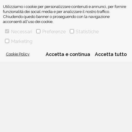
Utilizziamo i cookie per personalizzare contenuti e annunci, per fornire
funzionalità dei social media e per analizzare il nostro traffico.
Chiudendo questo banner o proseguendo con la navigazione
acconsenti all'uso dei cookie.
ISCRIVITI ALLA NEWSLETTER
Necessari
Preferenze
Statistiche
Marketing
Cookie Policy
Accetta e continua
Accetta tutto
VIA GHERARDINI 10 - 20145 MILANO
E-MAIL:
INFO@PONTEALLEGRAZIE.IT
TELEFONO
0234597626
- FAX
0234597206
ADRIANO SALANI EDITORE S.R.L.
P. IVA
12630510159