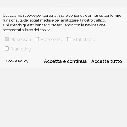
Utilizziamo i cookie per personalizzare contenuti e annunci, per fornire
funzionalità dei social media e per analizzare il nostro traffico.
Chiudendo questo banner o proseguendo con la navigazione
acconsenti all'uso dei cookie.
ISCRIVITI ALLA NEWSLETTER
Necessari
Preferenze
Statistiche
Marketing
Cookie Policy
Accetta e continua
Accetta tutto
VIA GHERARDINI 10 - 20145 MILANO
E-MAIL:
INFO@PONTEALLEGRAZIE.IT
TELEFONO
0234597626
- FAX
0234597206
ADRIANO SALANI EDITORE S.R.L.
P. IVA
12630510159