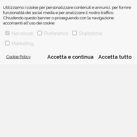
Utilizziamo i cookie per personalizzare contenuti e annunci, per fornire
funzionalità dei social media e per analizzare il nostro traffico.
Chiudendo questo banner o proseguendo con la navigazione
acconsenti all'uso dei cookie.
ISCRIVITI ALLA NEWSLETTER
Necessari
Preferenze
Statistiche
Marketing
Cookie Policy
Accetta e continua
Accetta tutto
VIA GHERARDINI 10 - 20145 MILANO
E-MAIL:
INFO@PONTEALLEGRAZIE.IT
TELEFONO
0234597626
- FAX
0234597206
ADRIANO SALANI EDITORE S.R.L.
P. IVA
12630510159