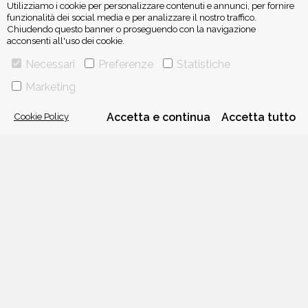
Utilizziamo i cookie per personalizzare contenuti e annunci, per fornire
funzionalità dei social media e per analizzare il nostro traffico.
Chiudendo questo banner o proseguendo con la navigazione
acconsenti all'uso dei cookie.
ISCRIVITI ALLA NEWSLETTER
Necessari
Preferenze
Statistiche
Marketing
Cookie Policy
Accetta e continua
Accetta tutto
VIA GHERARDINI 10 - 20145 MILANO
E-MAIL:
INFO@PONTEALLEGRAZIE.IT
TELEFONO
0234597626
- FAX
0234597206
ADRIANO SALANI EDITORE S.R.L.
P. IVA
12630510159
CHI SIAMO
CONTATTI