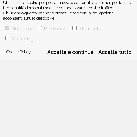
Utilizziamo i cookie per personalizzare contenuti e annunci, per fornire
funzionalità dei social media e per analizzare il nostro traffico.
Chiudendo questo banner o proseguendo con la navigazione
acconsenti all'uso dei cookie.
ISCRIVITI ALLA NEWSLETTER
Necessari
Preferenze
Statistiche
Marketing
Cookie Policy
Accetta e continua
Accetta tutto
VIA GHERARDINI 10 - 20145 MILANO
E-MAIL:
INFO@PONTEALLEGRAZIE.IT
TELEFONO
0234597626
- FAX
0234597206
ADRIANO SALANI EDITORE S.R.L.
P. IVA
12630510159
CHI SIAMO
CONTATTI