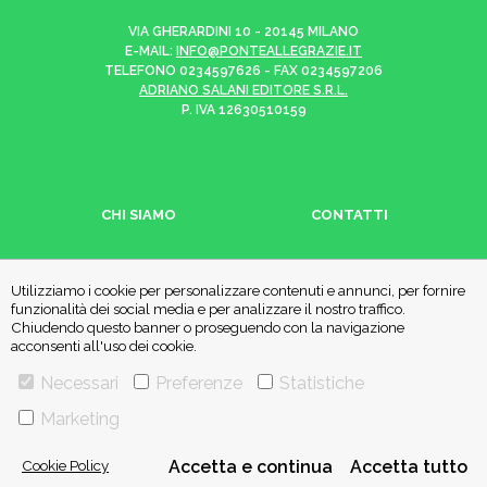
VIA GHERARDINI 10 - 20145 MILANO
E-MAIL:
INFO@PONTEALLEGRAZIE.IT
TELEFONO
0234597626
- FAX
0234597206
ADRIANO SALANI EDITORE S.R.L.
P. IVA
12630510159
CHI SIAMO
CONTATTI
PRIVACY POLICY
COOKIE POLICY
Utilizziamo i cookie per personalizzare contenuti e annunci, per fornire
funzionalità dei social media e per analizzare il nostro traffico.
Chiudendo questo banner o proseguendo con la navigazione
Una casa editrice del
Gruppo editoriale Mauri Spagnol
acconsenti all'uso dei cookie.
Necessari
Preferenze
Statistiche
Il sito ponteallegrazie.it partecipa ai programmi di affiliazione di IBS.it
Marketing
e Amazon EU, forme di accordo che consentono ai siti di recepire una
piccola quota dei ricavi sui prodotti linkati e poi acquistati dagli
Cookie Policy
Accetta e continua
Accetta tutto
utenti, senza variazione di prezzo per questi ultimi.