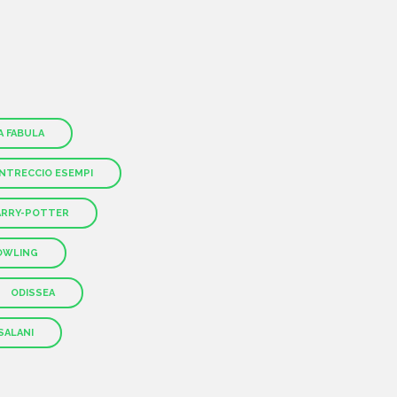
A FABULA
INTRECCIO ESEMPI
HOME
ARRY-POTTER
CHI SIAMO
OWLING
ODISSEA
CATALOGO
SALANI
AUTORI