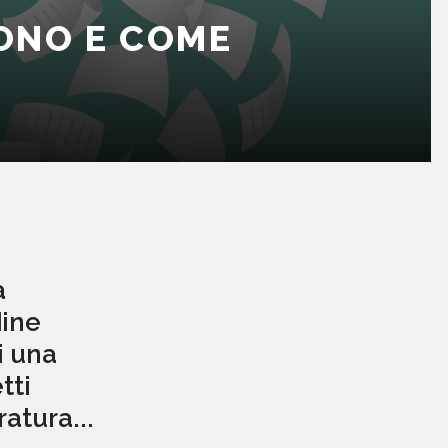
SONO E COME
a
dine
i una
tti
ratura...