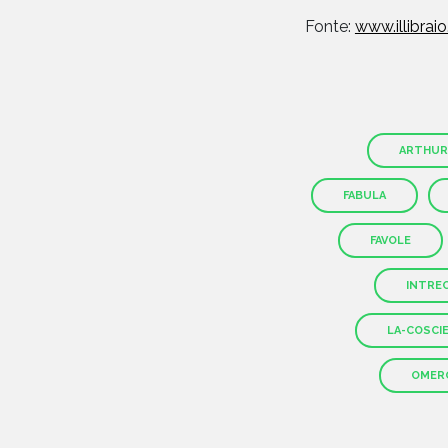
Fonte:
www.illibraio.
ARTHUR
FABULA
FAVOLE
INTRE
LA-COSCI
OMER