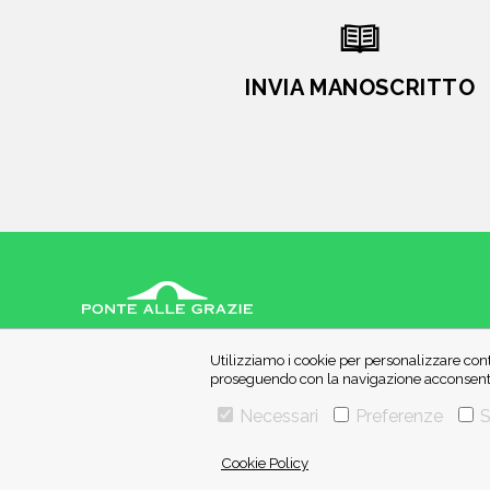
INVIA MANOSCRITTO
VIA GHERARDINI 10 - 20145 MILANO
Utilizziamo i cookie per personalizzare cont
E-MAIL:
INFO@PONTEALLEGRAZIE.IT
proseguendo con la navigazione acconsenti 
TELEFONO
0234597626
- FAX
0234597206
Necessari
Preferenze
S
ADRIANO SALANI EDITORE S.R.L.
P. IVA
12630510159
Cookie Policy
Una casa editrice del
Gruppo editoriale Mauri Spagnol