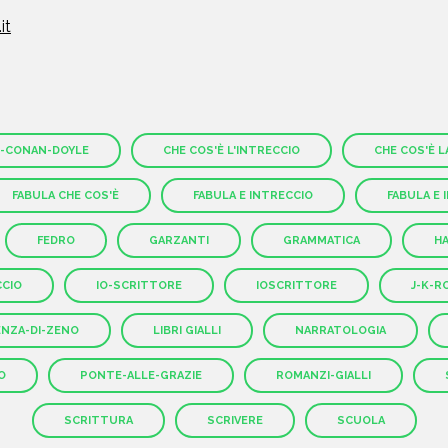
it
-CONAN-DOYLE
CHE COS'È L'INTRECCIO
CHE COS'È L
FABULA CHE COS'È
FABULA E INTRECCIO
FABULA E 
FEDRO
GARZANTI
GRAMMATICA
H
CCIO
IO-SCRITTORE
IOSCRITTORE
J-K-R
ENZA-DI-ZENO
LIBRI GIALLI
NARRATOLOGIA
O
PONTE-ALLE-GRAZIE
ROMANZI-GIALLI
SCRITTURA
SCRIVERE
SCUOLA