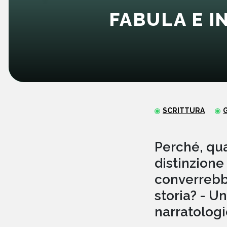
FABULA E I
SCRITTURA
Perché, qua
distinzione
converrebbe
storia? - U
narratologic