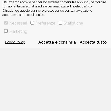
Utilizziamo i cookie per personalizzare contenuti e annunci, per fornire
funzionalità dei social media e per analizzare il nostro traffico.
Chiudendo questo banner o proseguendo con la navigazione
acconsenti all'uso dei cookie.
ISCRIVITI ALLA NEWSLETTER
Necessari
Preferenze
Statistiche
Marketing
Cookie Policy
Accetta e continua
Accetta tutto
VIA GHERARDINI 10 - 20145 MILANO
E-MAIL:
INFO@PONTEALLEGRAZIE.IT
TELEFONO
0234597626
- FAX
0234597206
ADRIANO SALANI EDITORE S.R.L.
P. IVA
12630510159
CHI SIAMO
CONTATTI