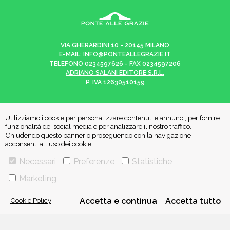
VIA GHERARDINI 10 - 20145 MILANO
E-MAIL:
INFO@PONTEALLEGRAZIE.IT
TELEFONO
0234597626
- FAX
0234597206
ADRIANO SALANI EDITORE S.R.L.
P. IVA
12630510159
Utilizziamo i cookie per personalizzare contenuti e annunci, per fornire
funzionalità dei social media e per analizzare il nostro traffico.
CHI SIAMO
CONTATTI
Chiudendo questo banner o proseguendo con la navigazione
acconsenti all'uso dei cookie.
PRIVACY POLICY
COOKIE POLICY
Necessari
Preferenze
Statistiche
Marketing
Una casa editrice del
Gruppo editoriale Mauri Spagnol
Cookie Policy
Accetta e continua
Accetta tutto
Il sito ponteallegrazie.it partecipa ai programmi di affiliazione di IBS.it