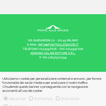
VIA GHERARDINI 10 - 20145 MILANO
E-MAIL:
INFO@PONTEALLEGRAZIE.IT
TELEFONO
0234597626
- FAX
0234597206
ADRIANO SALANI EDITORE S.R.L.
P. IVA
12630510159
Utilizziamo i cookie per personalizzare contenuti e annunci, per fornire
CHI SIAMO
CONTATTI
funzionalità dei social media e per analizzare il nostro traffico.
Chiudendo questo banner o proseguendo con la navigazione
acconsenti all'uso dei cookie.
PRIVACY POLICY
COOKIE POLICY
Necessari
Preferenze
Statistiche