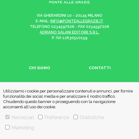
VIA GHERARDINI 10 - 20145 MILANO
E-MAIL:
INFO@PONTEALLEGRAZIE.IT
TELEFONO
0234597626
- FAX
0234597206
ADRIANO SALANI EDITORE S.R.L.
P. IVA
12630510159
CHI SIAMO
CONTATTI
PRIVACY POLICY
COOKIE POLICY
Utilizziamo i cookie per personalizzare contenuti e annunci, per fornire
funzionalità dei social media e per analizzare il nostro traffico.
Chiudendo questo banner o proseguendo con la navigazione
Una casa editrice del
Gruppo editoriale Mauri Spagnol
acconsenti all'uso dei cookie.
Necessari
Preferenze
Statistiche
Il sito ponteallegrazie.it partecipa ai programmi di affiliazione di IBS.it
Marketing
e Amazon EU, forme di accordo che consentono ai siti di recepire una
piccola quota dei ricavi sui prodotti linkati e poi acquistati dagli