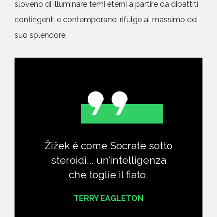
sloveno di illuminare temi eterni a partire da dibattiti
contingenti e contemporanei rifulge al massimo del
suo splendore.
Žižek è come Socrate sotto
steroidi... un’intelligenza
che toglie il fiato.
TERRY EAGLETON