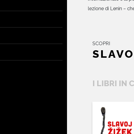
lezione di Lenin – che
SCOPRI
SLAVO
I LIBRI IN