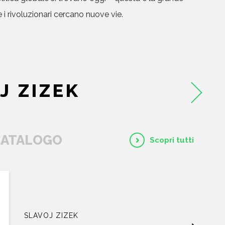
 i rivoluzionari cercano nuove vie.
HOME
J ZIZEK
CHI SIAMO
CATALOGO
 CATALOGO
Scopri tutti
AUTORI
EVENTI
NEWS
SLAVOJ ZIZEK