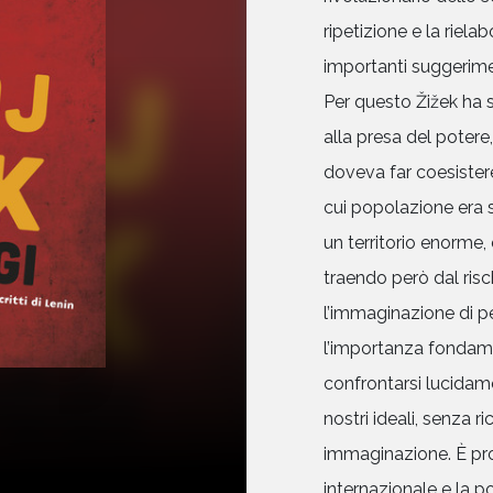
ripetizione e la riel
importanti suggeriment
Per questo Žižek ha s
alla presa del potere,
doveva far coesistere 
cui popolazione era s
un territorio enorme, 
traendo però dal ris
l’immaginazione di pe
l’importanza fondamen
confrontarsi lucidam
nostri ideali, senza r
immaginazione. È prop
internazionale e la p