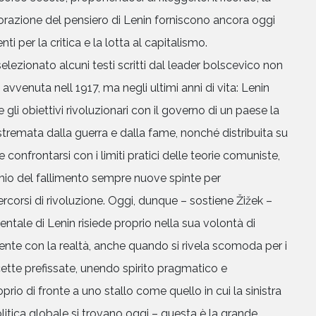
aborazione del pensiero di Lenin forniscono ancora oggi
i per la critica e la lotta al capitalismo.
elezionato alcuni testi scritti dal leader bolscevico non
 avvenuta nell 1917, ma negli ultimi anni di vita: Lenin
gli obiettivi rivoluzionari con il governo di un paese la
tremata dalla guerra e dalla fame, nonché distribuita su
e confrontarsi con i limiti pratici delle teorie comuniste,
chio del fallimento sempre nuove spinte per
rcorsi di rivoluzione. Oggi, dunque – sostiene Žižek –
tale di Lenin risiede proprio nella sua volontà di
ente con la realtà, anche quando si rivela scomoda per i
icette prefissate, unendo spirito pragmatico e
rio di fronte a uno stallo come quello in cui la sinistra
olitica globale si trovano oggi – questa è la grande