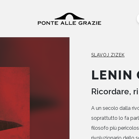
SLAVOJ ZIZEK
LENIN 
Ricordare, r
A un secolo dalla rivo
soprattutto lo fa parla
filosofo più pericolos
rivoluzionario dello s