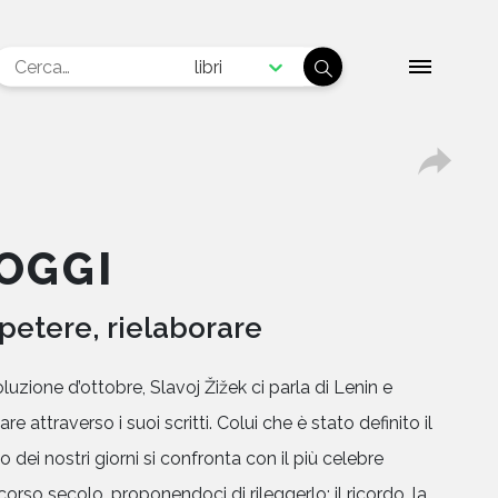
libri
OGGI
ipetere, rielaborare
luzione d’ottobre, Slavoj Žižek ci parla di Lenin e
re attraverso i suoi scritti. Colui che è stato definito il
o dei nostri giorni si confronta con il più celebre
corso secolo, proponendoci di rileggerlo: il ricordo, la