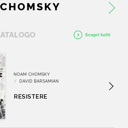
 CHOMSKY
 CATALOGO
Scopri tutti
HOME
NOAM CHOMSKY
CHI SIAMO
DAVID BARSAMIAN
RESISTERE
CATALOGO
AUTORI