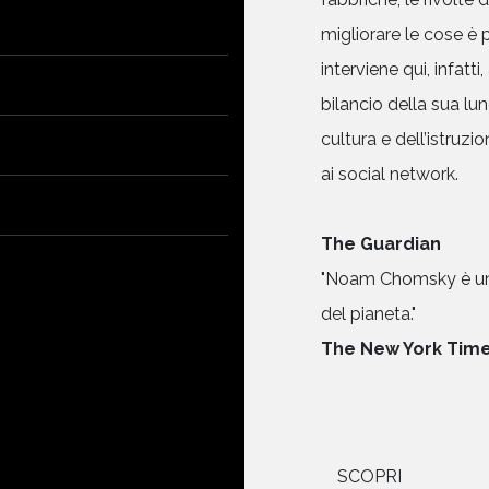
migliorare le cose è 
interviene qui, infatti
bilancio della sua lun
cultura e dell’istruzio
ai social network.
The Guardian
"Noam Chomsky è un fe
del pianeta."
The New York Tim
SCOPRI