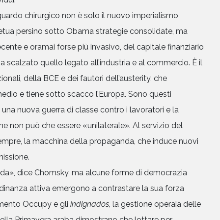
 sguardo chirurgico non è solo il nuovo imperialismo
etua persino sotto Obama strategie consolidate, ma
ecente e oramai forse più invasivo, del capitale finanziario
a scalzato quello legato all’industria e al commercio. È il
onali, della BCE e dei fautori dell’austerity, che
medio e tiene sotto scacco l’Europa. Sono questi
na nuova guerra di classe contro i lavoratori e la
he non può che essere «unilaterale». Al servizio del
empre, la macchina della propaganda, che induce nuovi
missione.
icida», dice Chomsky, ma alcune forme di democrazia
adinanza attiva emergono a contrastare la sua forza
imento Occupy e gli
indignados
, la gestione operaia delle
 della Primavera araba dimostrano che lottare per