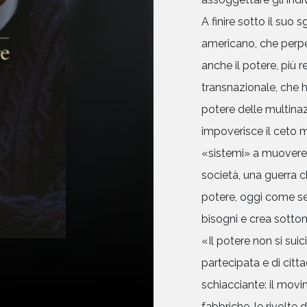
A finire sotto il suo
americano, che perp
anche il potere, più r
transnazionale, che h
potere delle multinazi
impoverisce il ceto 
«sistemi» a muovere u
società, una guerra c
potere, oggi come s
bisogni e crea sotto
«Il potere non si su
partecipata e di citt
schiacciante: il mov
fabbriche, le rivolte