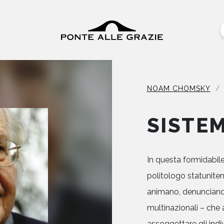
NOAM CHOMSKY
SISTEM
In questa formidabile 
politologo statunite
animano, denunciando 
multinazionali – che 
assoggettare gli indiv