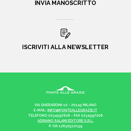
INVIA MANOSCRITTO
ISCRIVITI ALLA NEWSLETTER
VIA GHERARDINI 10 - 20145 MILANO
E-MAIL:
INFO@PONTEALLEGRAZIE.IT
TELEFONO
0234597626
- FAX
0234597206
ADRIANO SALANI EDITORE S.R.L.
P. IVA
12630510159