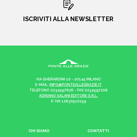
ISCRIVITI ALLA NEWSLETTER
VIA GHERARDINI 10 - 20145 MILANO
E-MAIL:
INFO@PONTEALLEGRAZIE.IT
TELEFONO
0234597626
- FAX
0234597206
ADRIANO SALANI EDITORE S.R.L.
P. IVA
12630510159
CHI SIAMO
CONTATTI