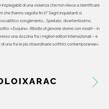
 inspiegabili di una violenza che non riesce a identificare
 che l’hanno seguita fin lì? Segni inquietanti si
HOME
pocalittico scioglimento... Spietato, divertentissimo,
critto «Esquire»,
Ritratto di giovane donna con mostri
– in
CHI SIAMO
esso una dozzina fra i migliori editori internazionali – è
di una fra le più straordinarie scrittrici contemporanee».
CATALOGO
AUTORI
EVENTI
OLOIXARAC
NEWS