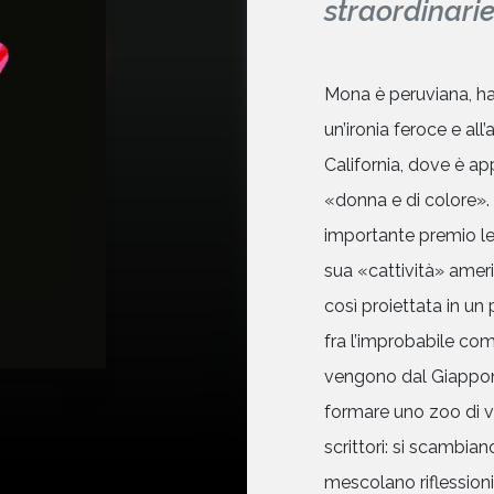
straordinarie
Mona è peruviana, ha
un’ironia feroce e al
California, dove è 
«donna e di colore».
importante premio lett
sua «cattività» ameri
così proiettata in un
fra l’improbabile comu
vengono dal Giappone,
formare uno zoo di ve
scrittori: si scambia
mescolano riflession