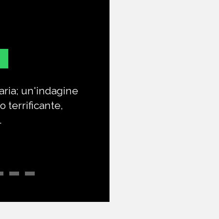
raria; un'indagine
La prova più 
o terrificante,
.