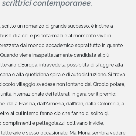
 scrittrici contemporanee.
 scritto un romanzo di grande successo, è incline a
l’abuso di alcol e psicofarmaci e al momento vive in
apprezzata dal mondo accademico soprattutto in quanto
 Quando viene inaspettatamente candidata al più
erario d’Europa, intravede la possibilità di sfuggire alla
cana e alla quotidiana spirale di autodistruzione. Si trova
 piccolo villaggio svedese non lontano dal Circolo polare,
nità internazionale dei letterati in gara per il premio:
 dalla Francia, dall’Armenia, dall’Iran, dalla Colombia, a
tro al cui interno fanno ciò che fanno di solito gli
no complimenti e pettegolezzi, coltivano invidie,
i letterarie e sesso occasionale. Ma Mona sembra vedere