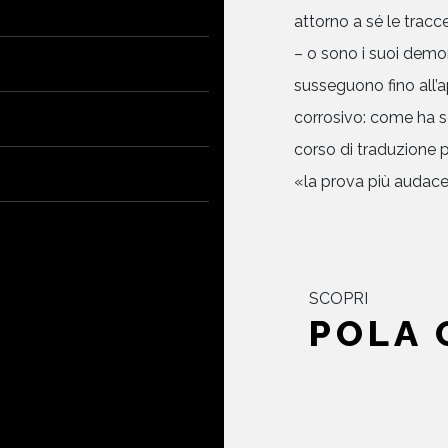
attorno a sé le tracce
– o sono i suoi demoni
susseguono fino all’a
corrosivo: come ha s
corso di traduzione pr
«la prova più audace 
SCOPRI
POLA 