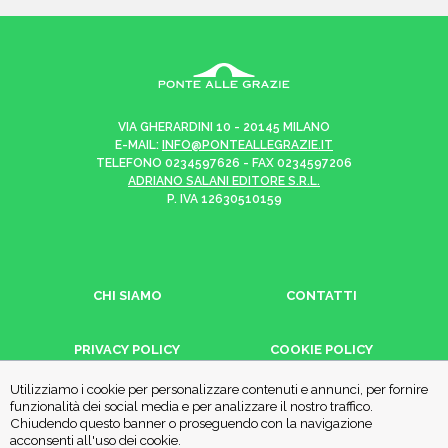
VIA GHERARDINI 10 - 20145 MILANO
E-MAIL:
INFO@PONTEALLEGRAZIE.IT
TELEFONO
0234597626
- FAX
0234597206
ADRIANO SALANI EDITORE S.R.L.
P. IVA
12630510159
CHI SIAMO
CONTATTI
PRIVACY POLICY
COOKIE POLICY
Utilizziamo i cookie per personalizzare contenuti e annunci, per fornire
funzionalità dei social media e per analizzare il nostro traffico.
Una casa editrice del
Gruppo editoriale Mauri Spagnol
Chiudendo questo banner o proseguendo con la navigazione
acconsenti all'uso dei cookie.