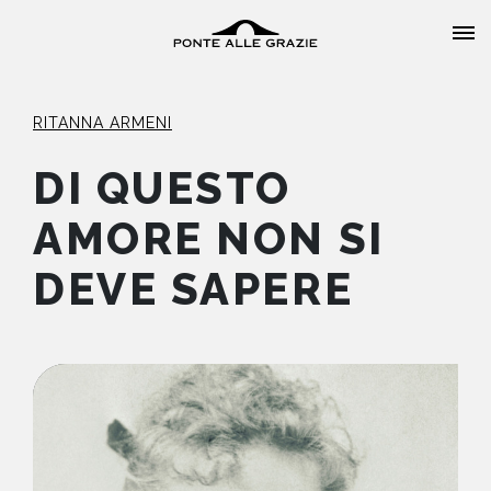
RITANNA ARMENI
DI QUESTO
AMORE NON SI
HOME
DEVE SAPERE
CHI SIAMO
CATALOGO
AUTORI
EVENTI