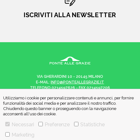
ISCRIVITI ALLA NEWSLETTER
VIA GHERARDINI 10 - 20145 MILANO
E-MAIL:
INFO@PONTEALLEGRAZIE.IT
TELEFONO
0234597626
- FAX
0234597206
ADRIANO SALANI EDITORE S.R.L.
Utilizziamo i cookie per personalizzare contenuti e annunci, per fornire
P. IVA
12630510159
funzionalità dei social media e per analizzare il nostro traffico.
Chiudendo questo banner o proseguendo con la navigazione
acconsenti all'uso dei cookie.
Necessari
Preferenze
Statistiche
CHI SIAMO
CONTATTI
Marketing