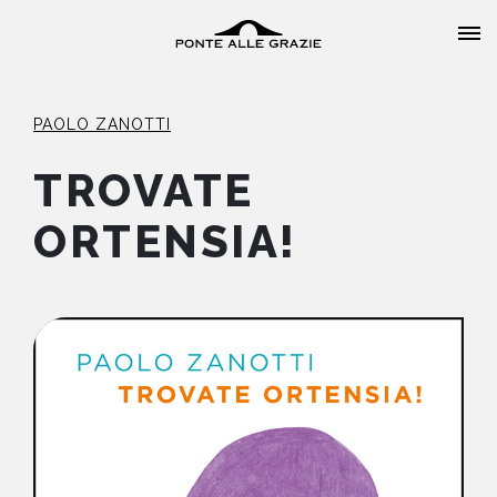
PAOLO ZANOTTI
TROVATE
ORTENSIA!
HOME
CHI SIAMO
CATALOGO
AUTORI
EVENTI