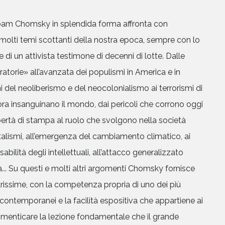
Noam Chomsky in splendida forma affronta con
à molti temi scottanti della nostra epoca, sempre con lo
i un attivista testimone di decenni di lotte. Dalle
ratorie» all’avanzata dei populismi in America e in
 del neoliberismo e del neocolonialismo ai terrorismi di
ra insanguinano il mondo, dai pericoli che corrono oggi
bertà di stampa al ruolo che svolgono nella società
talismi, all’emergenza del cambiamento climatico, ai
abilità degli intellettuali, all’attacco generalizzato
ca... Su questi e molti altri argomenti Chomsky fornisce
iarissime, con la competenza propria di uno dei più
contemporanei e la facilità espositiva che appartiene ai
dimenticare la lezione fondamentale che il grande