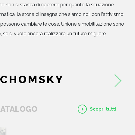
no non si stanca di ripetere: per quanto la situazione
tica, la storia ci insegna che siamo noi, con l’attivismo
he possono cambiare le cose. Unione e mobilitazione sono
, se si vuole ancora realizzare un futuro migliore.
HOME
 CHOMSKY
CHI SIAMO
CATALOGO
 CATALOGO
Scopri tutti
AUTORI