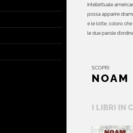
intellettuale america
possa apparire dramma
e le lotte, coloro c
le due parole d’ordine
SCOPRI
NOAM
I LIBRI IN