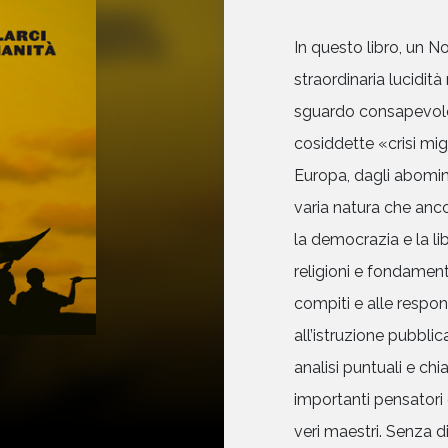
In questo libro, un 
straordinaria lucidit
sguardo consapevole d
cosiddette «crisi mig
Europa, dagli abomini
varia natura che anco
la democrazia e la li
religioni e fondamen
compiti e alle respons
all’istruzione pubbli
analisi puntuali e ch
importanti pensatori 
veri maestri. Senza 