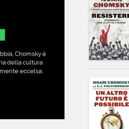
ibbia, Chomsky è
Di gran lunga 
ria della cultura
più amato co
a mente eccelsa.
ora è divent
visione del m
RICHA