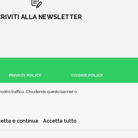
CRIVITI ALLA NEWSLETTER
PRIVACY POLICY
COOKIE POLICY
l nostro traffico. Chiudendo questo banner o
etta e continua
Accetta tutto
a piccola quota dei ricavi sui prodotti linkati e poi acquistati