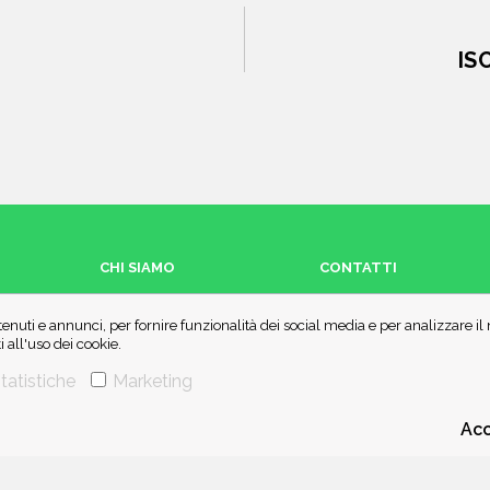
IS
CHI SIAMO
CONTATTI
enuti e annunci, per fornire funzionalità dei social media e per analizzare i
all'uso dei cookie.
tatistiche
Marketing
Acc
 di IBS.it e Amazon EU, forme di accordo che consentono ai siti di recepire un