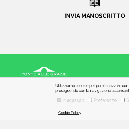
INVIA MANOSCRITTO
Utilizziamo i cookie per personalizzare cont
VIA GHERARDINI 10 - 20145 MILANO
proseguendo con la navigazione acconsenti 
E-MAIL:
INFO@PONTEALLEGRAZIE.IT
TELEFONO
0234597626
- FAX
0234597206
Necessari
Preferenze
S
ADRIANO SALANI EDITORE S.R.L.
P. IVA
12630510159
Cookie Policy
Una casa editrice del
Gruppo editoriale Mauri Spagnol
Il sito ponteallegrazie.it partecipa ai programmi di affiliazione