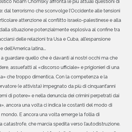
politico Noam Chomsky affronta le più attuali questioni di
le: dal terrorismo che sconvolge l’Occidente alle tensioni
ticolare attenzione al conflitto israelo-palestinese e alla
dalla situazione potenzialmente esplosiva al confine tra
acciarsi delle relazioni tra Usa e Cuba, all’espansione
e dell’America latina...
 a guardare quello che è davanti ai nostri occhi ma che
dere, assuefatti al «discorso ufficiale» e prigionieri di una
a» che troppo dimentica. Con la competenza e la
rvatore (e attivista) impegnato da più di cinquant’anni
emi di potere» e nella denuncia dei crimini perpetrati dai
», ancora una volta ci indica le costanti del modo di
il mondo. E ancora una volta emerge la follia di
a catastrofe, che marcia spedita verso l’autodistruzione.