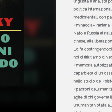
linguista e analista 
politica internaziona
mediorientali, con par
«minaccia» iraniana, 
Nato e Russia al riall
cinese, alla liberazion
Lo fa costringendoci
noi ci rifiutiamo di ve
«memoria autorizzat
caparbietà di un osse
nello studio dei «sist
«padroni dell’umanità
agire di chi governa 
un’umanità votata all