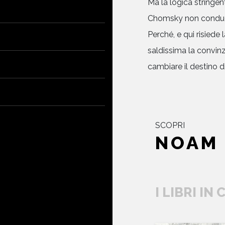
Ma la logica stringent
Chomsky non conduce 
Perché, e qui risied
saldissima la convin
cambiare il destino di
SCOPRI
NOAM
I LIBRI IN