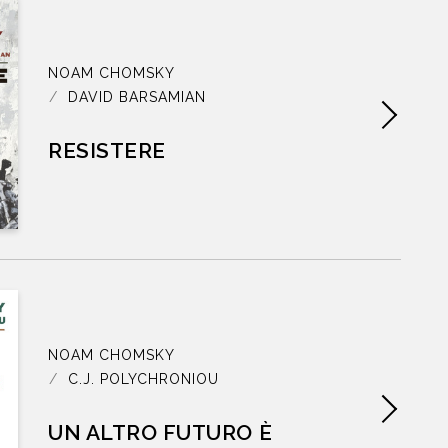
NEWS
NOAM CHOMSKY
CONTATTI
DAVID BARSAMIAN
RESISTERE
l nostro tempo. Una mente eccelsa.
THE GUARDIAN
NOAM CHOMSKY
C.J. POLYCHRONIOU
UN ALTRO FUTURO È