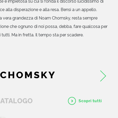
e e impietosa su cui si fonda il discorso lucidissimo di
alla disperazione e alla resa. Bensì a un appello.
e la vera grandezza di Noam Chomsky, resta sempre
zione che ognuno di noi possa, debba, fare qualcosa per
 tutti. Ma in fretta. Il tempo sta per scadere.
HOME
CHI SIAMO
 CHOMSKY
CATALOGO
AUTORI
 CATALOGO
Scopri tutti
EVENTI