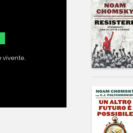
e vivente.
Un eroe de