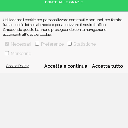
VIA GHERARDINI 10 - 20145 MILANO
E-MAIL:
INFO@PONTEALLEGRAZIE.IT
Utilizziamo i cookie per personalizzare contenuti e annunci, per fornire
funzionalità dei social media e per analizzare il nostro traffico.
TELEFONO
0234597626
- FAX
0234597206
Chiudendo questo banner o proseguendo con la navigazione
ADRIANO SALANI EDITORE S.R.L.
acconsenti all'uso dei cookie.
P. IVA
12630510159
Necessari
Preferenze
Statistiche
Marketing
CHI SIAMO
CONTATTI
Cookie Policy
Accetta e continua
Accetta tutto
PRIVACY POLICY
COOKIE POLICY
Una casa editrice del
Gruppo editoriale Mauri Spagnol
Il sito ponteallegrazie.it partecipa ai programmi di affiliazione di IBS.it
e Amazon EU, forme di accordo che consentono ai siti di recepire una
piccola quota dei ricavi sui prodotti linkati e poi acquistati dagli