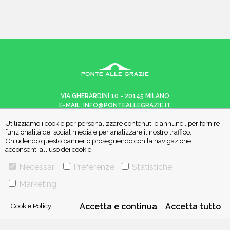
VIA GHERARDINI 10 - 20145 MILANO
E-MAIL:
INFO@PONTEALLEGRAZIE.IT
TELEFONO
0234597626
- FAX
0234597206
Utilizziamo i cookie per personalizzare contenuti e annunci, per fornire
ADRIANO SALANI EDITORE S.R.L.
funzionalità dei social media e per analizzare il nostro traffico.
P. IVA
12630510159
Chiudendo questo banner o proseguendo con la navigazione
acconsenti all'uso dei cookie.
Necessari
Preferenze
Statistiche
CHI SIAMO
CONTATTI
Marketing
Cookie Policy
Accetta e continua
Accetta tutto
PRIVACY POLICY
COOKIE POLICY