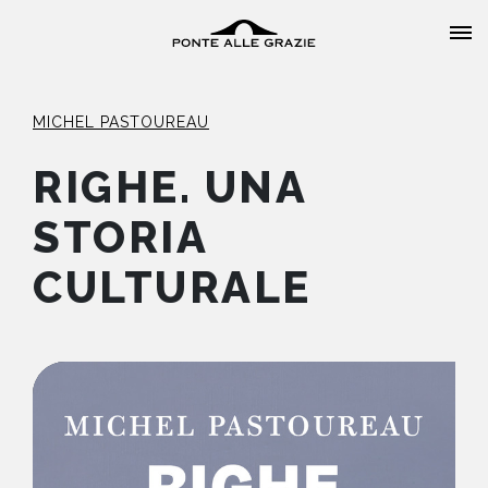
MICHEL PASTOUREAU
RIGHE. UNA
STORIA
HOME
CULTURALE
CHI SIAMO
CATALOGO
AUTORI
EVENTI