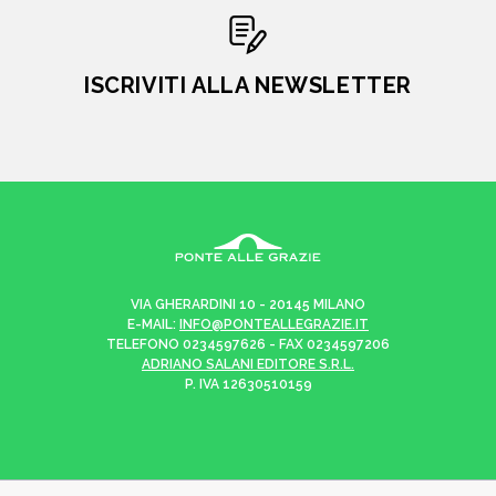
ISCRIVITI ALLA NEWSLETTER
VIA GHERARDINI 10 - 20145 MILANO
E-MAIL:
INFO@PONTEALLEGRAZIE.IT
TELEFONO
0234597626
- FAX
0234597206
ADRIANO SALANI EDITORE S.R.L.
P. IVA
12630510159
CHI SIAMO
CONTATTI