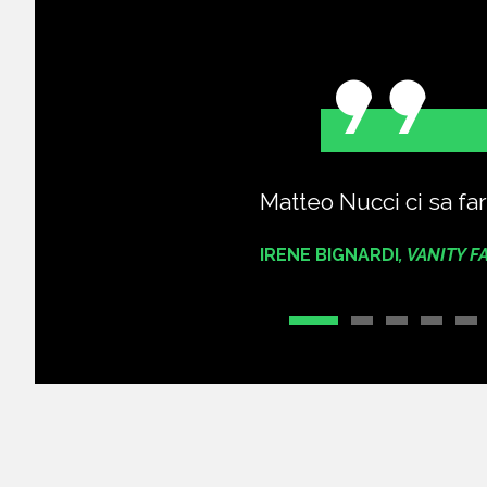
libri
Matteo Nucci ci sa far
IRENE BIGNARDI
,
VANITY F