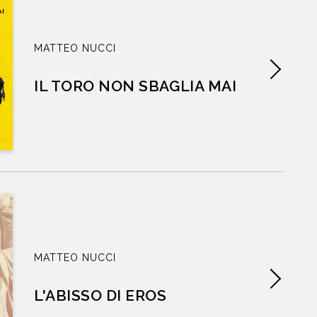
NEWS
MATTEO NUCCI
CONTATTI
IL TORO NON SBAGLIA MAI
ucci, per questa appassionante lettura.
GENIO SCALFARI
,
LA REPUBBLICA
MATTEO NUCCI
L'ABISSO DI EROS