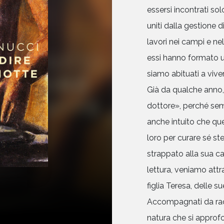
essersi incontrati sol
uniti dalla gestione d
lavori nei campi e nella
essi hanno formato u
siamo abituati a viver
Già da qualche anno,
dottore», perché semb
anche intuito che ques
loro per curare sé st
strappato alla sua ca
lettura, veniamo attra
figlia Teresa, delle s
Accompagnati da raccon
natura che si approf