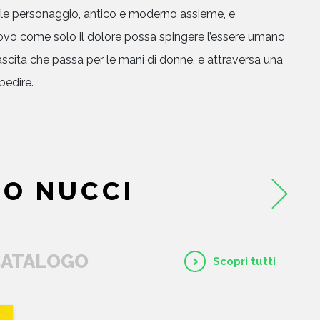
le personaggio, antico e moderno assieme, e
vo come solo il dolore possa spingere l’essere umano
inascita che passa per le mani di donne, e attraversa una
bedire.
HOME
CHI SIAMO
O NUCCI
CATALOGO
AUTORI
 CATALOGO
Scopri tutti
EVENTI