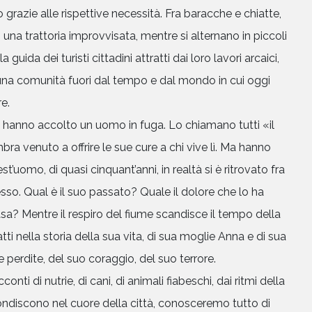
o grazie alle rispettive necessità. Fra baracche e chiatte,
i una trattoria improvvisata, mentre si alternano in pic­coli
 guida dei turisti cittadini attratti dai loro lavori ar­caici,
na comunità fuori dal tempo e dal mondo in cui oggi
e.
 hanno accolto un uomo in fuga. Lo chiamano tutti «il
ra venuto a offrire le sue cure a chi vive lì. Ma hanno
t’uomo, di quasi cinquant’anni, in realtà si è ritrovato fra
esso. Qual è il suo passato? Quale il dolore che lo ha
sa? Mentre il respiro del fiume scandisce il tempo della
tti nella storia della sua vita, di sua moglie Anna e di sua
ue perdite, del suo coraggio, del suo terrore.
ti di nutrie, di cani, di animali fiabeschi, dai ritmi della
ondiscono nel cuore della città, conosceremo tutto di