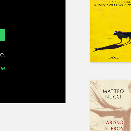
e.
Grazie, caro N
AIR
EU