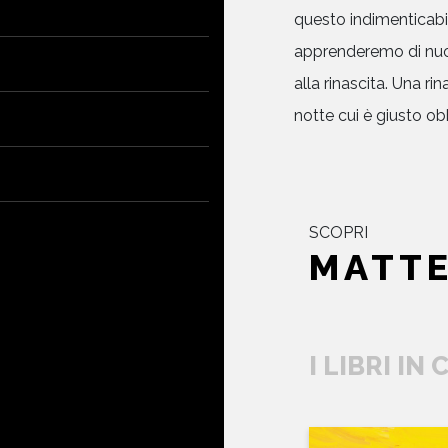
questo indimenticabi
apprenderemo di nuo
alla rinascita. Una r
notte cui è giusto ob
SCOPRI
MATTE
I LIBRI IN