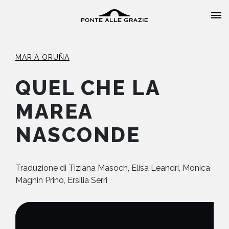
MARÍA ORUÑA
QUEL CHE LA
MAREA
HOME
NASCONDE
CHI SIAMO
CATALOGO
Traduzione di
Tiziana Masoch, Elisa Leandri, Monica
Magnin Prino, Ersilia Serri
AUTORI
EVENTI