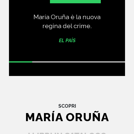
María Oruña è la nuova
regina del crime.
EL PAÍS
SCOPRI
MARÍA ORUÑA