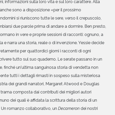
lini, informazioni sulla loro vita e sul loro carattere. Alla
ianche sono a disposizione «per il prossimo
ndomini si riuniscono tutte le sere, verso il crepuscolo,
mbiarsi due parole prima di andare a dormire. Ben presto,
formano in vere e proprie sessioni di racconti: ognuno, a
a e narra una storia, reale o di invenzione. Yessie decide
retamente per quattordici giorni i racconti di ogni
ascrivere tutto sul suo quaderno. Le serate passano in un
e, finché un'ultima sanguinosa storia di vendetta non
nte tutti i dettagli rimasti in sospeso sulla misteriosa
tria dei grandi narratori, Margaret Atwood e Douglas
trama composta dai contributi dei migliori autori
o dei quali è affidata la scrittura della storia di un
o. Un romanzo collaborativo, un
Decameron
dei nostri