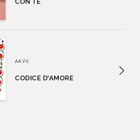
CON TE
AA.VV.
CODICE D'AMORE