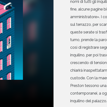
nomi di tutti gli inqui
fine, alcune pagine b
amministratore». I co
sul terrazzo, per sca
queste serate si tras
turno, prende la parol
così di registrare seg
inquilino, per poi tr
crescendo di tension
chiarirà inaspettatame
custode. Con la maes
Preston tessono una 
contemporanei, a ognun
inquilino del palazz