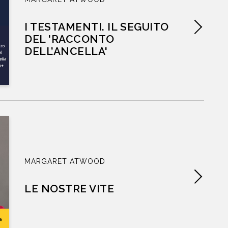
I TESTAMENTI. IL SEGUITO
DEL 'RACCONTO
DELL’ANCELLA'
HOME
ni Atwood illumina come un faro
ssimo le nostre vite confuse.
CHI SIAMO
BENTIVOGLIO
,
ROBINSON, LA REPUBBLICA
CATALOGO
MARGARET ATWOOD
AUTORI
LE NOSTRE VITE
EVENTI