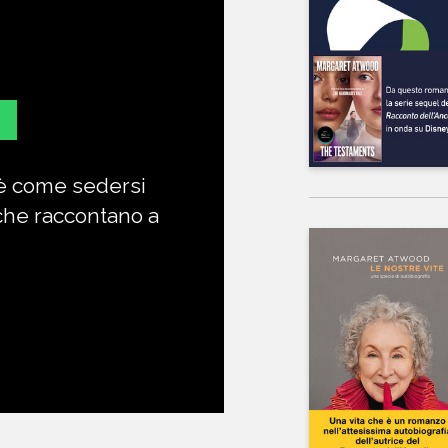
 è come sedersi
Da decen
 che raccontano a
umani
LEONETTA 