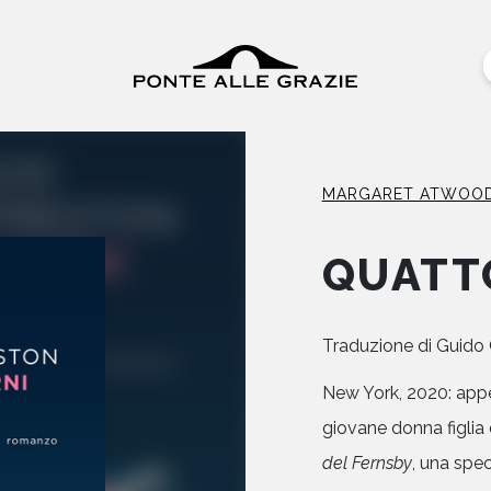
MARGARET ATWOO
QUATT
Traduzione di
Guido 
New York, 2020: appe
giovane donna figlia
del Fernsby
, una spe