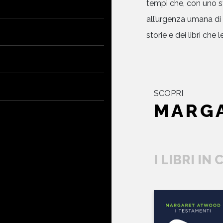
tempi che, con uno s
all’urgenza umana di 
storie e dei libri che
SCOPRI
MARG
I LIBRI IN