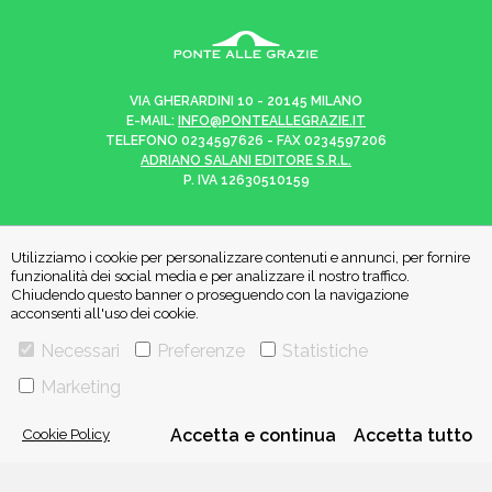
VIA GHERARDINI 10 - 20145 MILANO
E-MAIL:
INFO@PONTEALLEGRAZIE.IT
TELEFONO
0234597626
- FAX
0234597206
ADRIANO SALANI EDITORE S.R.L.
P. IVA
12630510159
Utilizziamo i cookie per personalizzare contenuti e annunci, per fornire
funzionalità dei social media e per analizzare il nostro traffico.
CHI SIAMO
CONTATTI
Chiudendo questo banner o proseguendo con la navigazione
acconsenti all'uso dei cookie.
PRIVACY POLICY
COOKIE POLICY
Necessari
Preferenze
Statistiche
Marketing
Una casa editrice del
Gruppo editoriale Mauri Spagnol
Cookie Policy
Accetta e continua
Accetta tutto
Il sito ponteallegrazie.it partecipa ai programmi di affiliazione di IBS.it