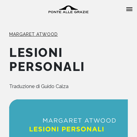
MARGARET ATWOOD
LESIONI
PERSONALI
HOME
CHI SIAMO
Traduzione di
Guido Calza
CATALOGO
AUTORI
EVENTI