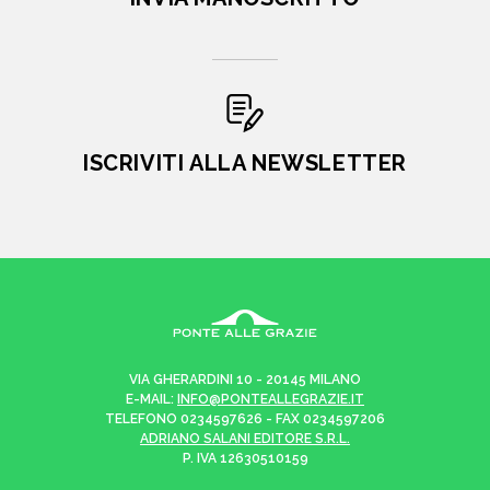
ISCRIVITI ALLA NEWSLETTER
VIA GHERARDINI 10 - 20145 MILANO
E-MAIL:
INFO@PONTEALLEGRAZIE.IT
TELEFONO
0234597626
- FAX
0234597206
ADRIANO SALANI EDITORE S.R.L.
P. IVA
12630510159