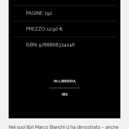
PAGINE
:
192
PREZZO
:
12.90 €
ISBN
:
9788868334246
IN LIBRERIA
IBS
Nei suoi libri Marco Bianchi ci ha dimostrato – anche