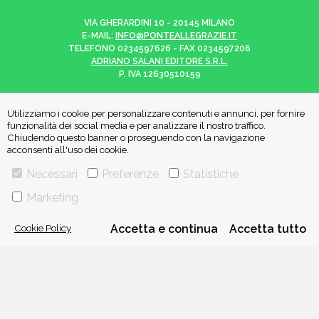
VIA GHERARDINI 10 - 20145 MILANO
E-MAIL:
INFO@PONTEALLEGRAZIE.IT
TELEFONO
0234597626
- FAX
0234597206
ADRIANO SALANI EDITORE S.R.L.
P. IVA
12630510159
Utilizziamo i cookie per personalizzare contenuti e annunci, per fornire
funzionalità dei social media e per analizzare il nostro traffico.
Chiudendo questo banner o proseguendo con la navigazione
CHI SIAMO
CONTATTI
acconsenti all'uso dei cookie.
Necessari
Preferenze
Statistiche
PRIVACY POLICY
COOKIE POLICY
Marketing
Cookie Policy
Accetta e continua
Accetta tutto
Una casa editrice del
Gruppo editoriale Mauri Spagnol
Il sito ponteallegrazie.it partecipa ai programmi di affiliazione di IBS.it
e Amazon EU, forme di accordo che consentono ai siti di recepire una
piccola quota dei ricavi sui prodotti linkati e poi acquistati dagli
utenti, senza variazione di prezzo per questi ultimi.