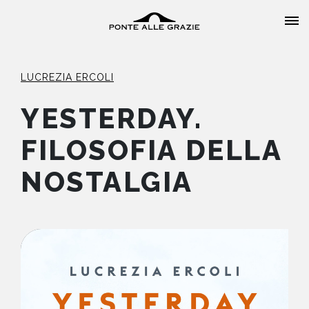
LUCREZIA ERCOLI
YESTERDAY.
FILOSOFIA DELLA
HOME
NOSTALGIA
CHI SIAMO
CATALOGO
AUTORI
EVENTI