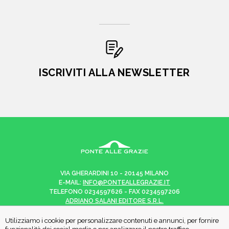
ISCRIVITI ALLA NEWSLETTER
VIA GHERARDINI 10 - 20145 MILANO
E-MAIL:
INFO@PONTEALLEGRAZIE.IT
TELEFONO
0234597626
- FAX
0234597206
ADRIANO SALANI EDITORE S.R.L.
P. IVA
12630510159
Utilizziamo i cookie per personalizzare contenuti e annunci, per fornire