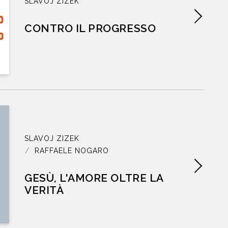
SLAVOJ ZIZEK
CONTATTI
CONTRO IL PROGRESSO
a punk della filosofia europea.
JOSH COHEN
,
NEW STATESMAN
SLAVOJ ZIZEK
RAFFAELE NOGARO
GESÙ, L'AMORE OLTRE LA
VERITÀ