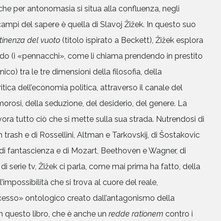
 che per antonomasia si situa alla confluenza, negli
si campi del sapere è quella di Slavoj Žižek. In questo suo
ntinenza del vuoto
(titolo ispirato a Beckett), Žižek esplora
rdo (i «pennacchi», come li chiama prendendo in prestito
ico) tra le tre dimensioni della filosofia, della
ritica dell’economia politica, attraverso il canale del
morosi, della seduzione, del desiderio, del genere. La
ivora tutto ciò che si mette sulla sua strada. Nutrendosi di
lm trash e di Rossellini, Altman e Tarkovskij, di Šostakovic
di fantascienza e di Mozart, Beethoven e Wagner, di
di serie tv, Žižek ci parla, come mai prima ha fatto, della
l’impossibilità che si trova al cuore del reale,
cesso» ontologico creato dall’antagonismo della
In questo libro, che è anche un
redde rationem
contro i