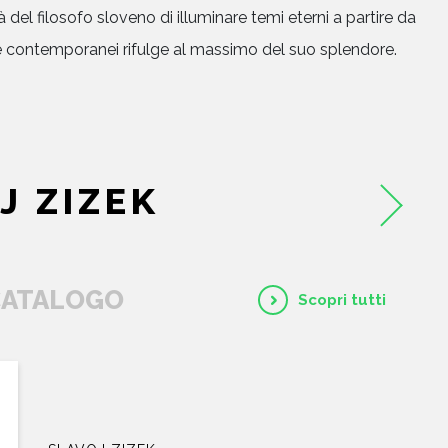
tà del filosofo sloveno di illuminare temi eterni a partire da
 e contemporanei rifulge al massimo del suo splendore.
HOME
CHI SIAMO
J ZIZEK
CATALOGO
 CATALOGO
Scopri tutti
AUTORI
EVENTI
NEWS