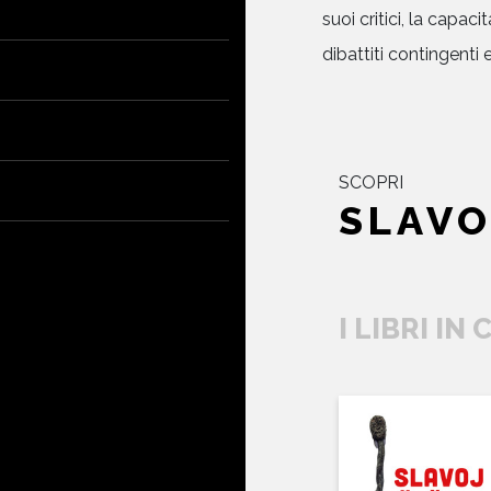
suoi critici, la capaci
dibattiti contingenti
SCOPRI
SLAVO
I LIBRI IN