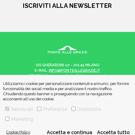
ISCRIVITI ALLA NEWSLETTER
VIA GHERARDINI 10 - 20145 MILANO
E-MAIL:
INFO@PONTEALLEGRAZIE.IT
TELEFONO
0234597626
- FAX
0234597206
ADRIANO SALANI EDITORE S.R.L.
Utilizziamo i cookie per personalizzare contenuti e annunci, per fornire
P. IVA
12630510159
funzionalità dei social media e per analizzare il nostro traffico.
Chiudendo questo banner o proseguendo con la navigazione
acconsenti all'uso dei cookie.
Necessari
Preferenze
Statistiche
CHI SIAMO
CONTATTI
Marketing
Cookie Policy
Accetta e continua
Accetta tutto
PRIVACY POLICY
COOKIE POLICY