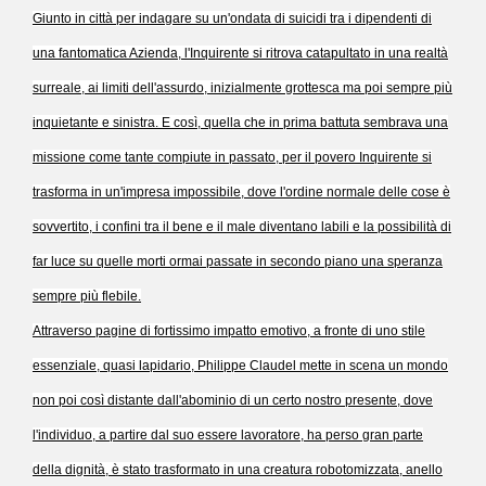
Giunto in città per indagare su un'ondata di suicidi tra i dipendenti di
una fantomatica Azienda, l'Inquirente si ritrova catapultato in una realtà
surreale, ai limiti dell'assurdo, inizialmente grottesca ma poi sempre più
inquietante e sinistra. E così, quella che in prima battuta sembrava una
missione come tante compiute in passato, per il povero Inquirente si
trasforma in un'impresa impossibile, dove l'ordine normale delle cose è
sovvertito, i confini tra il bene e il male diventano labili e la possibilità di
far luce su quelle morti ormai passate in secondo piano una speranza
sempre più flebile.
Attraverso pagine di fortissimo impatto emotivo, a fronte di uno stile
essenziale, quasi lapidario, Philippe Claudel mette in scena un mondo
non poi così distante dall'abominio di un certo nostro presente, dove
l'individuo, a partire dal suo essere lavoratore, ha perso gran parte
della dignità, è stato trasformato in una creatura robotomizzata, anello