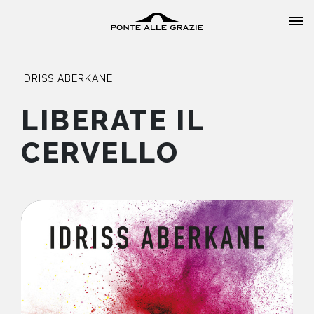
IDRISS ABERKANE
LIBERATE IL
CERVELLO
HOME
CHI SIAMO
CATALOGO
AUTORI
EVENTI