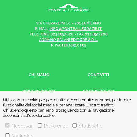
VIA GHERARDINI 10 - 20145 MILANO
E-MAIL:
INFO@PONTEALLEGRAZIE.IT
TELEFONO
0234597626
- FAX
0234597206
ADRIANO SALANI EDITORE S.R.L.
P. IVA
12630510159
CHI SIAMO
CONTATTI
PRIVACY POLICY
COOKIE POLICY
Utilizziamo i cookie per personalizzare contenuti e annunci, per fornire
funzionalità dei social media e per analizzare il nostro traffico.
Chiudendo questo banner o proseguendo con la navigazione
Una casa editrice del
Gruppo editoriale Mauri Spagnol
acconsenti all'uso dei cookie.
Necessari
Preferenze
Statistiche
Il sito ponteallegrazie.it partecipa ai programmi di affiliazione di IBS.it
Marketing
e Amazon EU, forme di accordo che consentono ai siti di recepire una