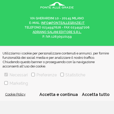
VIA GHERARDINI 10 - 20145 MILANO
E-MAIL:
INFO@PONTEALLEGRAZIE.IT
TELEFONO
0234597626
- FAX
0234597206
ADRIANO SALANI EDITORE S.R.L.
P. IVA
12630510159
Utilizziamo i cookie per personalizzare contenuti e annunci, per fornire
funzionalità dei social media e per analizzare il nostro traffico.
CHI SIAMO
CONTATTI
Chiudendo questo banner o proseguendo con la navigazione
acconsenti all'uso dei cookie.
Necessari
Preferenze
Statistiche
PRIVACY POLICY
COOKIE POLICY
Marketing
Una casa editrice del
Gruppo editoriale Mauri Spagnol
Cookie Policy
Accetta e continua
Accetta tutto
Il sito ponteallegrazie.it partecipa ai programmi di affiliazione di IBS.it
e Amazon EU, forme di accordo che consentono ai siti di recepire una